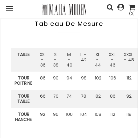

(0)
Tableau De Mesure
TAILLE
XS
S
M
L -
XL
XXL
XXXL
-
-
-
42
-
-
- 48
36
38
40
44
46
TOUR
86
90
94
98
102
106
112
POITRINE
TOUR
66
70
74
78
82
86
92
TAILLE
TOUR
92
96
100
104
108
112
118
HANCHE